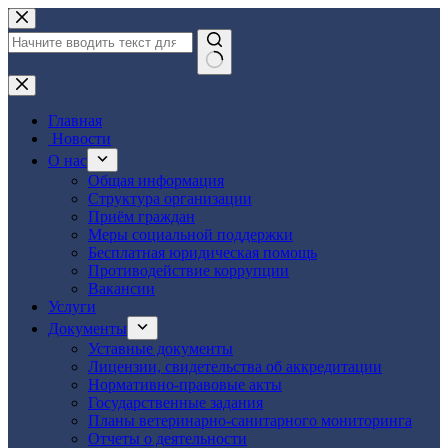
Перейти
к
сути
Ничего
не
найдено
Главная
Новости
О нас
Общая информация
Структура организации
Приём граждан
Меры социальной поддержки
Бесплатная юридическая помощь
Противодействие коррупции
Вакансии
Услуги
Документы
Уставные документы
Лицензии, свидетельства об аккредитации
Нормативно-правовые акты
Государственные задания
Планы ветеринарно-санитарного мониторинга
Отчеты о деятельности